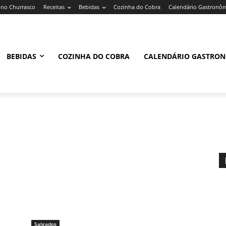
no Churrasco
Receitas
Bebidas
Cozinha do Cobra
Calendário Gastronô
BEBIDAS
COZINHA DO COBRA
CALENDÁRIO GASTRO
Salgados