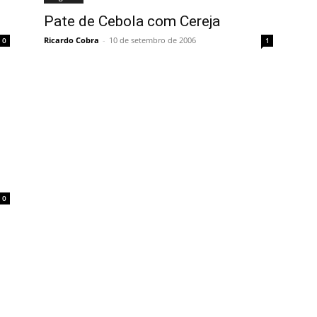
Pate de Cebola com Cereja
Ricardo Cobra
-
10 de setembro de 2006
0
1
0