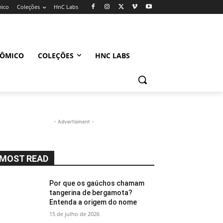
mico
Coleções
HnC Labs
NÔMICO
COLEÇÕES
HNC LABS
- Advertisment -
MOST READ
Por que os gaúchos chamam
tangerina de bergamota?
Entenda a origem do nome
15 de julho de 2026