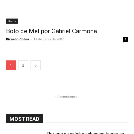
Bolos
Bolo de Mel por Gabriel Carmona
Ricardo Cobra
-
11 de julho de 2007
2
1
2
- Advertisment -
MOST READ
Por que os gaúchos chamam tangerina