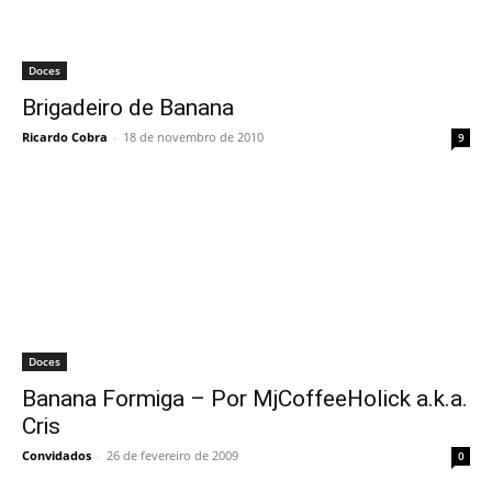
Doces
Brigadeiro de Banana
Ricardo Cobra
-
18 de novembro de 2010
9
Doces
Banana Formiga – Por MjCoffeeHolick a.k.a.
Cris
Convidados
-
26 de fevereiro de 2009
0