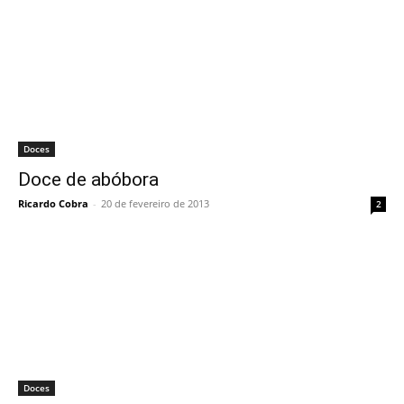
Doces
Doce de abóbora
Ricardo Cobra
-
20 de fevereiro de 2013
2
Doces