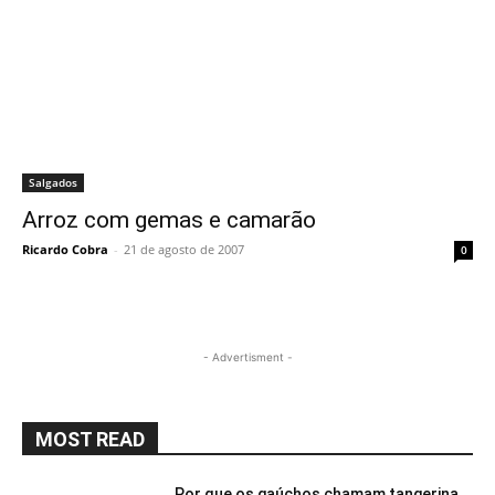
Salgados
Arroz com gemas e camarão
Ricardo Cobra
-
21 de agosto de 2007
0
- Advertisment -
MOST READ
Por que os gaúchos chamam tangerina