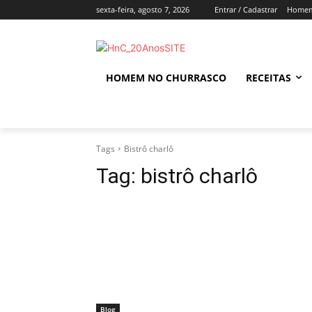
sexta-feira, agosto 7, 2026
Entrar / Cadastrar
Homem
HOMEM NO CHURRASCO
RECEITAS
Tags
Bistrô charlô
Tag:
bistrô charlô
Blog