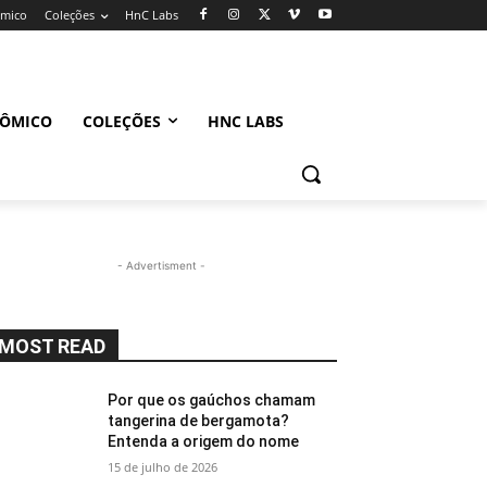
ômico
Coleções
HnC Labs
NÔMICO
COLEÇÕES
HNC LABS
- Advertisment -
MOST READ
Por que os gaúchos chamam
tangerina de bergamota?
Entenda a origem do nome
15 de julho de 2026