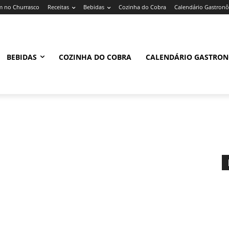
 no Churrasco
Receitas
Bebidas
Cozinha do Cobra
Calendário Gastron
BEBIDAS
COZINHA DO COBRA
CALENDÁRIO GASTRO