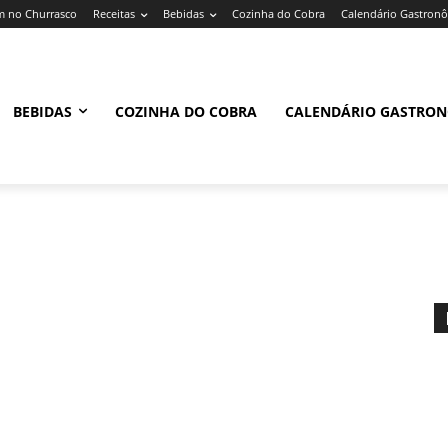
 no Churrasco
Receitas
Bebidas
Cozinha do Cobra
Calendário Gastron
BEBIDAS
COZINHA DO COBRA
CALENDÁRIO GASTRO