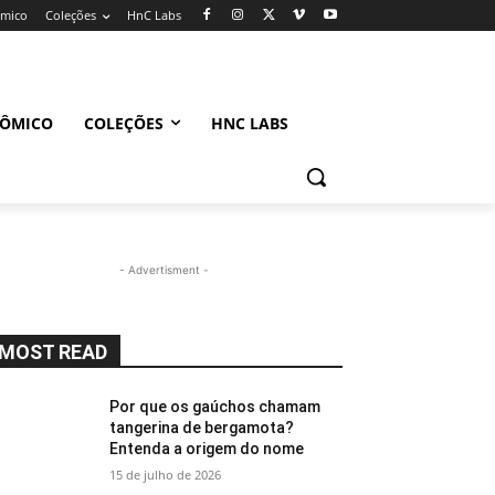
ômico
Coleções
HnC Labs
NÔMICO
COLEÇÕES
HNC LABS
- Advertisment -
MOST READ
Por que os gaúchos chamam
tangerina de bergamota?
Entenda a origem do nome
15 de julho de 2026