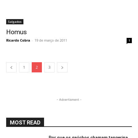
Salgados
Homus
Ricardo Cobra
-
19 de março de 2011
1
1
2
3
- Advertisment -
MOST READ
Por que os gaúchos chamam tangerina