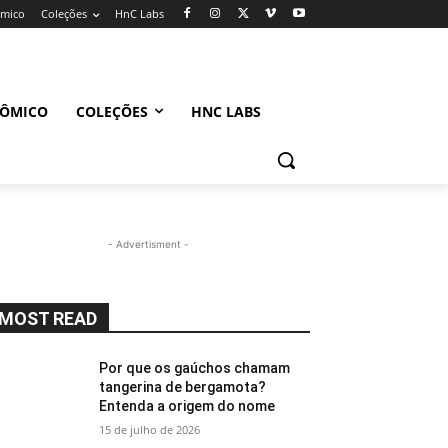
ômico
Coleções
HnC Labs
NÔMICO
COLEÇÕES
HNC LABS
- Advertisment -
MOST READ
Por que os gaúchos chamam
tangerina de bergamota?
Entenda a origem do nome
15 de julho de 2026