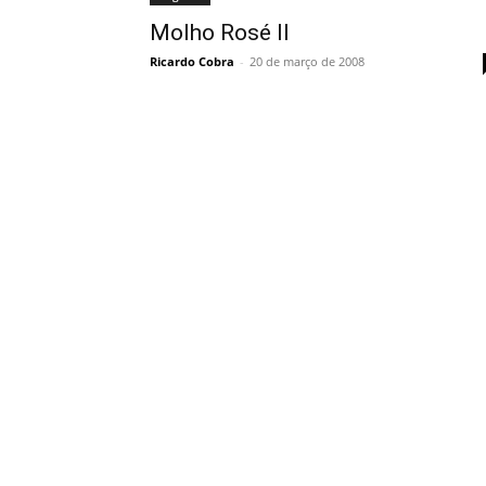
Molho Rosé II
Ricardo Cobra
-
20 de março de 2008