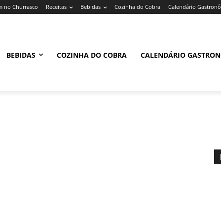
 no Churrasco
Receitas
Bebidas
Cozinha do Cobra
Calendário Gastron
BEBIDAS
COZINHA DO COBRA
CALENDÁRIO GASTRO