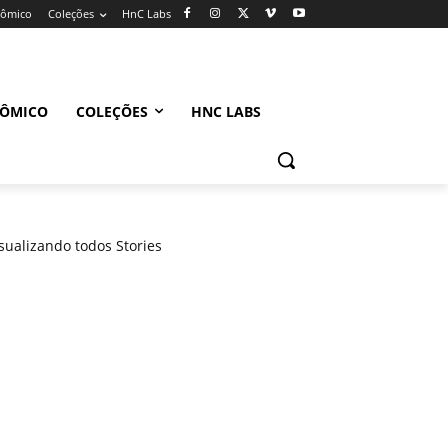
nômico
Coleções
HnC Labs
NÔMICO
COLEÇÕES
HNC LABS
sualizando todos Stories