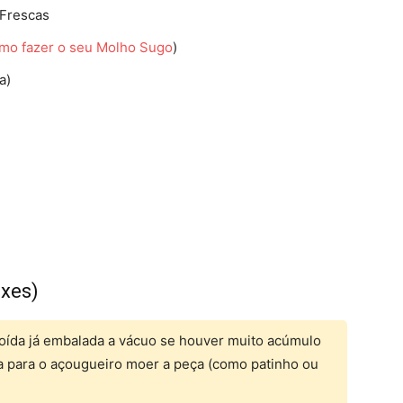
 Frescas
mo fazer o seu Molho Sugo
)
a)
ixes)
oída já embalada a vácuo se houver muito acúmulo
a para o açougueiro moer a peça (como patinho ou