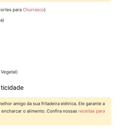
Cortes para
Churrasco
)
a)
 Vegetal)
aticidade
elhor amigo da sua fritadeira elétrica. Ele garante a
encharcar o alimento. Confira nossas
receitas para