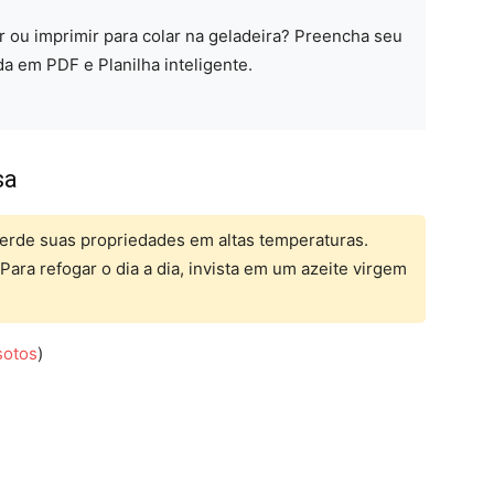
ar ou imprimir para colar na geladeira? Preencha seu
da em PDF e Planilha inteligente.
sa
erde suas propriedades em altas temperaturas.
Para refogar o dia a dia, invista em um azeite virgem
sotos
)