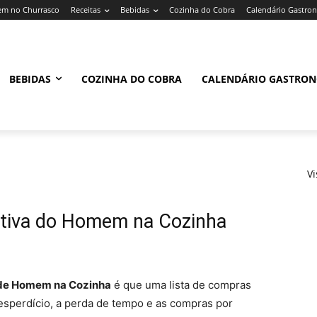
m no Churrasco
Receitas
Bebidas
Cozinha do Cobra
Calendário Gastro
BEBIDAS
COZINHA DO COBRA
CALENDÁRIO GASTRO
Vi
itiva do Homem na Cozinha
 de Homem na Cozinha
é que uma lista de compras
desperdício, a perda de tempo e as compras por