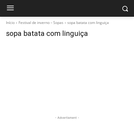
Início
Festival de inverno – Sopas
sopa batata com linguiça
sopa batata com linguiça
- Advertisment -