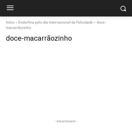
Início
Endorfina pelo dia internacional da Felicidade
doce-
macarrãozinho
doce-macarrãozinho
- Advertisment -