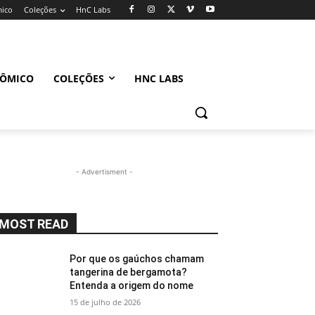
mico
Coleções
HnC Labs
NÔMICO
COLEÇÕES
HNC LABS
- Advertisment -
MOST READ
Por que os gaúchos chamam
tangerina de bergamota?
Entenda a origem do nome
15 de julho de 2026