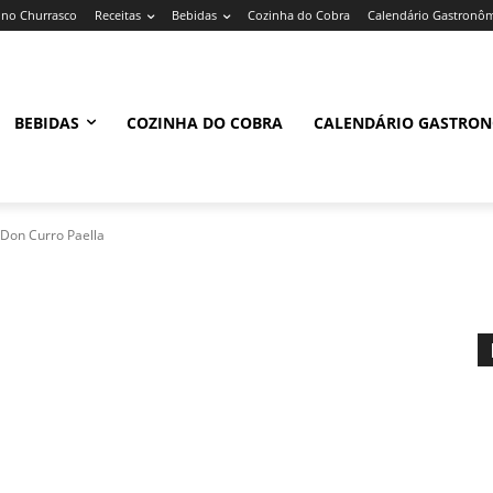
no Churrasco
Receitas
Bebidas
Cozinha do Cobra
Calendário Gastronô
BEBIDAS
COZINHA DO COBRA
CALENDÁRIO GASTRO
Don Curro Paella