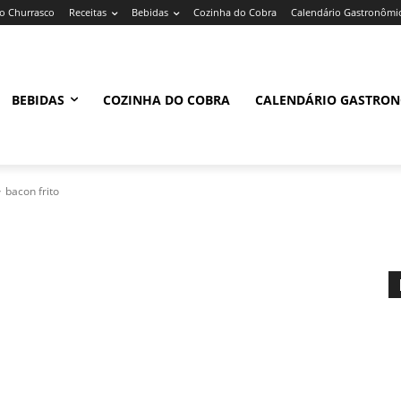
 Churrasco
Receitas
Bebidas
Cozinha do Cobra
Calendário Gastronômi
BEBIDAS
COZINHA DO COBRA
CALENDÁRIO GASTRO
bacon frito