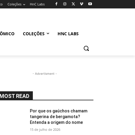
co
Coleções
HnC Labs
NÔMICO
COLEÇÕES
HNC LABS
- Advertisment -
MOST READ
Por que os gaúchos chamam
tangerina de bergamota?
Entenda a origem do nome
15 de julho de 2026