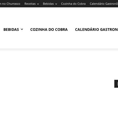
 no Churrasco
Receitas
Bebidas
Cozinha do Cobra
Calendário Gastron
BEBIDAS
COZINHA DO COBRA
CALENDÁRIO GASTRO