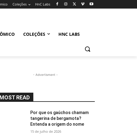
ômico
Coleções
HnC Labs
NÔMICO
COLEÇÕES
HNC LABS
- Advertisment -
MOST READ
Por que os gaúchos chamam
tangerina de bergamota?
Entenda a origem do nome
15 de julho de 2026