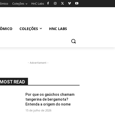
nômico
Coleções
HnC Labs
NÔMICO
COLEÇÕES
HNC LABS
- Advertisment -
MOST READ
Por que os gaúchos chamam
tangerina de bergamota?
Entenda a origem do nome
15 de julho de 2026