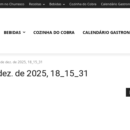
m no Churrasco
Receitas
Bebidas
Cozinha do Cobra
Calendário Gastro
BEBIDAS
COZINHA DO COBRA
CALENDÁRIO GASTRO
de dez. de 2025, 18_15_31
ez. de 2025, 18_15_31