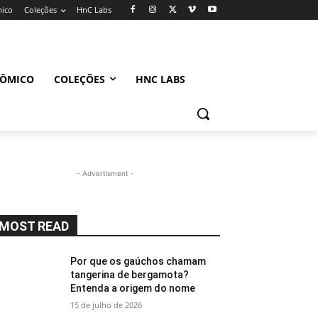
mico
Coleções
HnC Labs
NÔMICO
COLEÇÕES
HNC LABS
- Advertisment -
MOST READ
Por que os gaúchos chamam
tangerina de bergamota?
Entenda a origem do nome
15 de julho de 2026