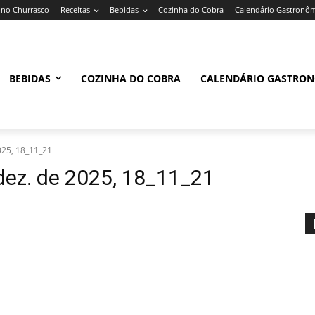
no Churrasco
Receitas
Bebidas
Cozinha do Cobra
Calendário Gastronô
BEBIDAS
COZINHA DO COBRA
CALENDÁRIO GASTRO
025, 18_11_21
ez. de 2025, 18_11_21