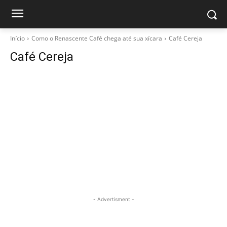
Início
Como o Renascente Café chega até sua xícara
Café Cereja
Café Cereja
- Advertisment -