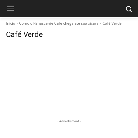
Início
Como o Renascente Café chega até sua xícara
Café Verde
Café Verde
- Advertisment -