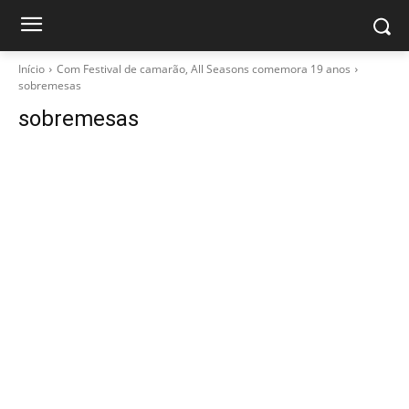
Início
Com Festival de camarão, All Seasons comemora 19 anos
sobremesas
sobremesas