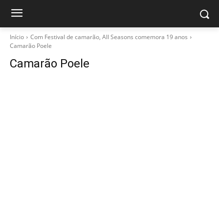
Início
Com Festival de camarão, All Seasons comemora 19 anos
Camarão Poele
Camarão Poele