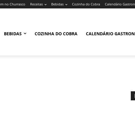
m no Churrasco
Receitas
Bebidas
Cozinha do Cobra
Calendário Gastro
BEBIDAS
COZINHA DO COBRA
CALENDÁRIO GASTRO