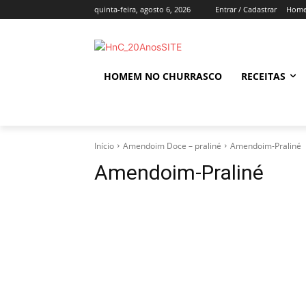
quinta-feira, agosto 6, 2026
Entrar / Cadastrar
Home
HOMEM NO CHURRASCO
RECEITAS
Início
Amendoim Doce – praliné
Amendoim-Praliné
Amendoim-Praliné