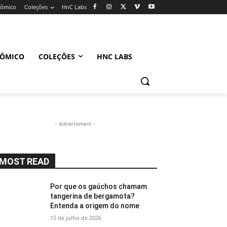
nômico
Coleções
HnC Labs
NÔMICO
COLEÇÕES
HNC LABS
- Advertisment -
MOST READ
Por que os gaúchos chamam
tangerina de bergamota?
Entenda a origem do nome
15 de julho de 2026