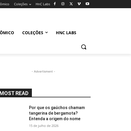
nômico
Coleções
HnC Labs
NÔMICO
COLEÇÕES
HNC LABS
- Advertisment -
MOST READ
Por que os gaúchos chamam
tangerina de bergamota?
Entenda a origem do nome
15 de julho de 2026