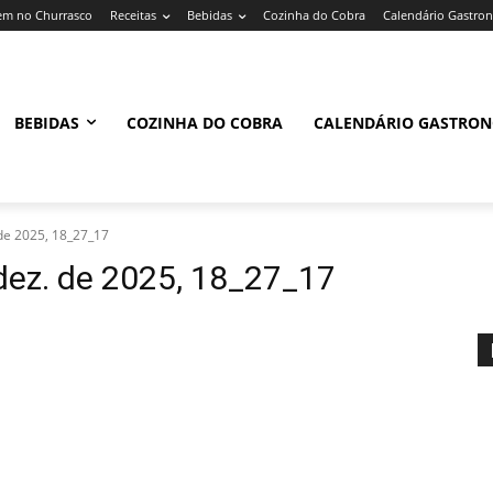
m no Churrasco
Receitas
Bebidas
Cozinha do Cobra
Calendário Gastro
BEBIDAS
COZINHA DO COBRA
CALENDÁRIO GASTRO
de 2025, 18_27_17
ez. de 2025, 18_27_17