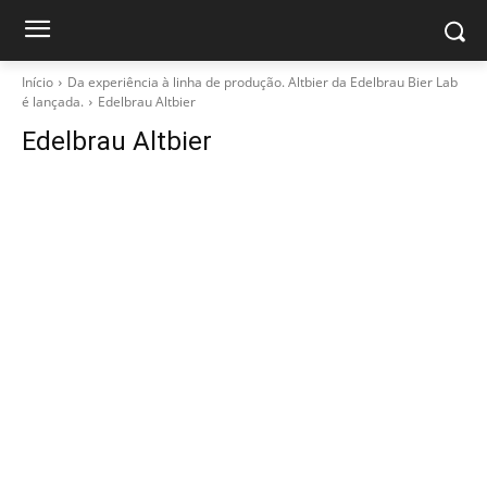
Início
Da experiência à linha de produção. Altbier da Edelbrau Bier Lab
é lançada.
Edelbrau Altbier
Edelbrau Altbier