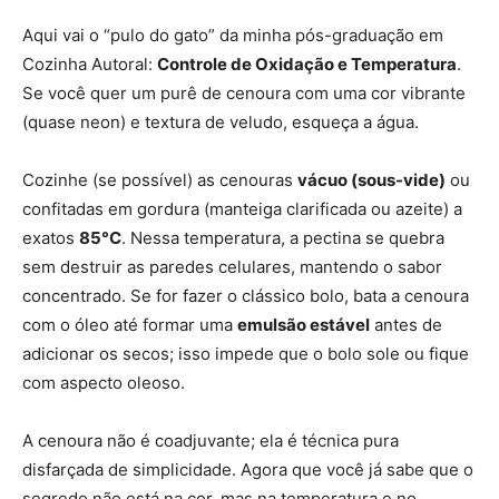
Aqui vai o “pulo do gato” da minha pós-graduação em
Cozinha Autoral:
Controle de Oxidação e Temperatura
.
Se você quer um purê de cenoura com uma cor vibrante
(quase neon) e textura de veludo, esqueça a água.
Cozinhe (se possível) as cenouras
vácuo (sous-vide)
ou
confitadas em gordura (manteiga clarificada ou azeite) a
exatos
85°C
. Nessa temperatura, a pectina se quebra
sem destruir as paredes celulares, mantendo o sabor
concentrado. Se for fazer o clássico bolo, bata a cenoura
com o óleo até formar uma
emulsão estável
antes de
adicionar os secos; isso impede que o bolo sole ou fique
com aspecto oleoso.
A cenoura não é coadjuvante; ela é técnica pura
disfarçada de simplicidade. Agora que você já sabe que o
segredo não está na cor, mas na temperatura e no