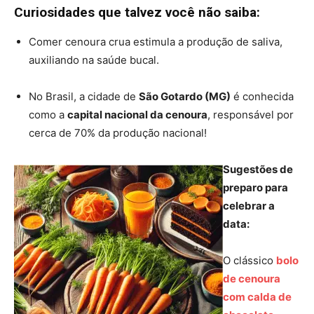
Curiosidades que talvez você não saiba:
Comer cenoura crua estimula a produção de saliva,
auxiliando na saúde bucal.
No Brasil, a cidade de
São Gotardo (MG)
é conhecida
como a
capital nacional da cenoura
, responsável por
cerca de 70% da produção nacional!
Sugestões de
preparo para
celebrar a
data:
O clássico
bolo
de cenoura
com calda de